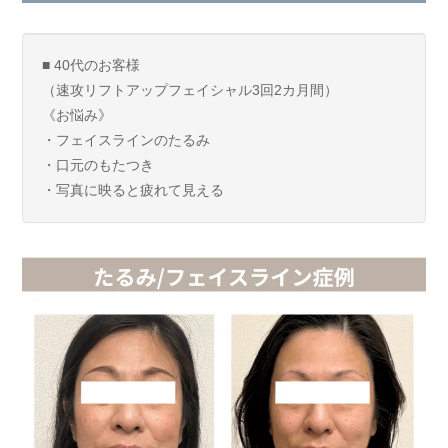
■ 40代のお客様
（速攻リフトアップフェイシャル3回2カ月間）
《お悩み》
・フェイスラインのたるみ
・口元のもたつき
・写真に映ると疲れて見える