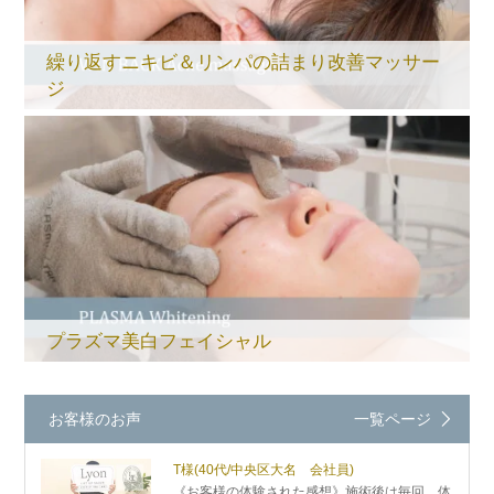
繰り返すニキビ＆リンパの詰まり改善マッサー
ジ
プラズマ美白フェイシャル
お客様のお声
一覧ページ
T様
(40代/中央区大名 会社員)
《お客様の体験された感想》施術後は毎回、体