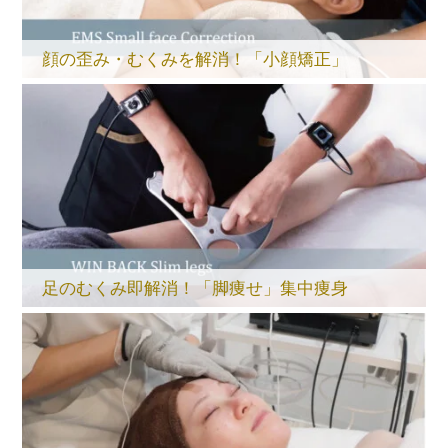
顔の歪み・むくみを解消！「小顔矯正」
足のむくみ即解消！「脚痩せ」集中痩身